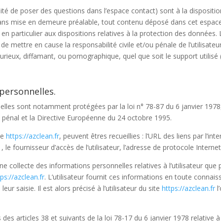
lité de poser des questions dans l’espace contact) sont à la dispositio
sans mise en demeure préalable, tout contenu déposé dans cet espace 
, en particulier aux dispositions relatives à la protection des données
 de mettre en cause la responsabilité civile et/ou pénale de l’utilisa
urieux, diffamant, ou pornographique, quel que soit le support utilisé
personnelles.
lles sont notamment protégées par la loi n° 78-87 du 6 janvier 1978,
de pénal et la Directive Européenne du 24 octobre 1995.
te
https://azclean.fr
, peuvent êtres recueillies : l’URL des liens par l’int
, le fournisseur d’accès de l’utilisateur, l’adresse de protocole Internet (
e collecte des informations personnelles relatives à l’utilisateur que 
ps://azclean.fr
. L’utilisateur fournit ces informations en toute conn
eur saisie. Il est alors précisé à l’utilisateur du site
https://azclean.fr
l
s articles 38 et suivants de la loi 78-17 du 6 janvier 1978 relative à l