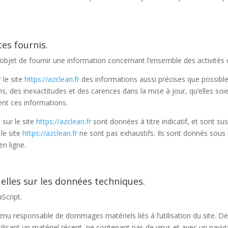
ces fournis.
objet de fournir une information concernant l’ensemble des activités d
 le site
https://azclean.fr
des informations aussi précises que possible.
 des inexactitudes et des carences dans la mise à jour, qu’elles soie
sent ces informations.
sur le site
https://azclean.fr
sont données à titre indicatif, et sont susc
le site
https://azclean.fr
ne sont pas exhaustifs. Ils sont donnés sous
n ligne.
uelles sur les données techniques.
aScript.
enu responsable de dommages matériels liés à l’utilisation du site. De pl
ilisant un matériel récent, ne contenant pas de virus et avec un navi