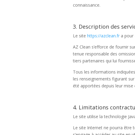
connaissance.
3. Description des servi
Le site
https://azclean.fr
a pour 
AZ Clean s’efforce de fournir sur
tenue responsable des omissions,
tiers partenaires qui lui fournis
Tous les informations indiquées 
les renseignements figurant sur 
été apportées depuis leur mise e
4. Limitations contract
Le site utilise la technologie Jav
Le site Internet ne pourra être t
s’engage à accéder au site en ut