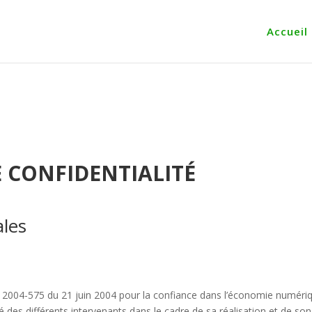
Accueil
E CONFIDENTIALITÉ
ales
 n° 2004-575 du 21 juin 2004 pour la confiance dans l’économie numériqu
ité des différents intervenants dans le cadre de sa réalisation et de son 