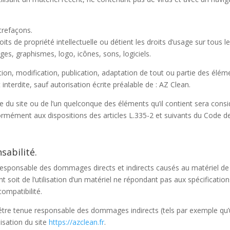
ntrefaçons.
its de propriété intellectuelle ou détient les droits d’usage sur tous 
es, graphismes, logo, icônes, sons, logiciels.
on, modification, publication, adaptation de tout ou partie des élémen
interdite, sauf autorisation écrite préalable de : AZ Clean.
e du site ou de l’un quelconque des éléments qu’il contient sera con
rmément aux dispositions des articles L.335-2 et suivants du Code de P
sabilité.
sponsable des dommages directs et indirects causés au matériel de l’u
ant soit de l’utilisation d’un matériel ne répondant pas aux spécificatio
compatibilité.
tre tenue responsable des dommages indirects (tels par exemple qu
lisation du site
https://azclean.fr
.