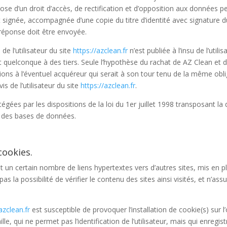
ispose d’un droit d’accès, de rectification et d’opposition aux données 
signée, accompagnée d’une copie du titre d’identité avec signature du 
a réponse doit être envoyée.
e l’utilisateur du site
https://azclean.fr
n’est publiée à l’insu de l’util
quelconque à des tiers. Seule l’hypothèse du rachat de AZ Clean et de
ions à l’éventuel acquéreur qui serait à son tour tenu de la même obl
s de l’utilisateur du site
https://azclean.fr
.
ées par les dispositions de la loi du 1er juillet 1998 transposant la
ue des bases de données.
cookies.
t un certain nombre de liens hypertextes vers d’autres sites, mis en p
as la possibilité de vérifier le contenu des sites ainsi visités, et n
azclean.fr
est susceptible de provoquer l’installation de cookie(s) sur l’
ille, qui ne permet pas l’identification de l’utilisateur, mais qui enregi